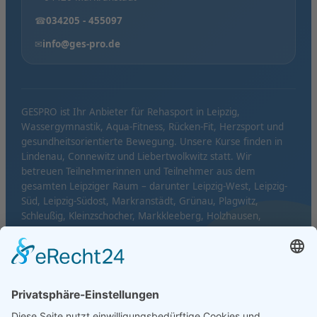
☎
034205 - 455097
✉
info@ges-pro.de
GESPRO ist Ihr Anbieter für Rehasport in Leipzig,
Wassergymnastik, Aqua-Fitness, Rücken-Fit, Herzsport und
gesundheitsorientierte Bewegung. Unsere Kurse finden in
Lindenau, Connewitz und Liebertwolkwitz statt. Wir
betreuen Teilnehmerinnen und Teilnehmer aus dem
gesamten Leipziger Raum – darunter Leipzig-West, Leipzig-
Süd, Leipzig-Südost, Markranstädt, Grünau, Plagwitz,
Schleußig, Kleinzschocher, Markkleeberg, Holzhausen,
Mölkau und Probstheida.
© GESPRO GmbH · Der Gesundheitsprofi in Leipzig
Impressum
Datenschutz
Kontakt
Standorte
Ärzte
♥
Made with
by TGS Webdesign