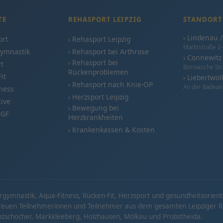
TE
REHASPORT LEIPZIG
STANDORT
› Lindenau 
ort
› Rehasport Leipzig
Marktstraße 2–
gymnastik
› Rehasport bei Arthrose
› Connewitz
› Rehasport bei
rt
Bornaische Str
Rückenproblemen
it
› Liebertwol
› Rehasport nach Knie-OP
An der Badean
tness
› Herzsport Leipzig
tive
› Bewegung bei
BGF
Herzkrankheiten
› Krankenkassen & Kosten
ergymnastik, Aqua-Fitness, Rücken-Fit, Herzsport und gesundheitsorien
treuen Teilnehmerinnen und Teilnehmer aus dem gesamten Leipziger Rau
einzschocher, Markkleeberg, Holzhausen, Mölkau und Probstheida.