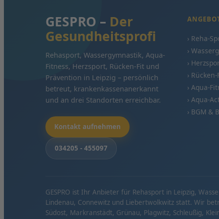
GESPRO –
Der
ANGEBO
Gesundheitsprofi
› Reha-Sp
› Wasser
Rehasport, Wassergymnastik, Aqua-
› Herzspo
Fitness, Herzsport, Rücken-Fit und
› Rücken-F
Prävention in Leipzig – persönlich
› Aqua-Fi
betreut, krankenkassenanerkannt
› Aqua-Ac
und an drei Standorten erreichbar.
› BGM & 
Kontakt aufnehmen
034205 - 455097
GESPRO ist Ihr Anbieter für Rehasport in Leipzig, Wass
Lindenau, Connewitz und Liebertwolkwitz statt. Wir be
Südost, Markranstädt, Grünau, Plagwitz, Schleußig, Kl