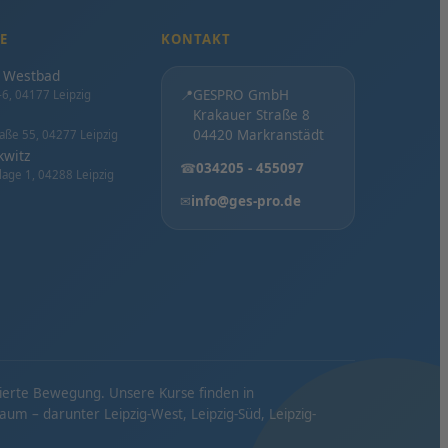
E
KONTAKT
/ Westbad
📍
GESPRO GmbH
6, 04177 Leipzig
Krakauer Straße 8
04420 Markranstädt
aße 55, 04277 Leipzig
kwitz
☎
034205 - 455097
lage 1, 04288 Leipzig
✉
info@ges-pro.de
tierte Bewegung. Unsere Kurse finden in
m – darunter Leipzig-West, Leipzig-Süd, Leipzig-