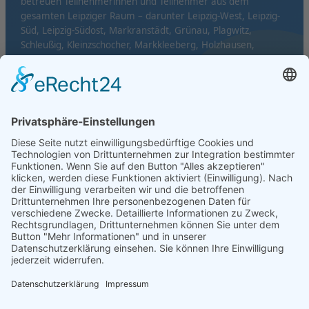
betreuen Teilnehmerinnen und Teilnehmer aus dem
gesamten Leipziger Raum – darunter Leipzig-West, Leipzig-
Süd, Leipzig-Südost, Markranstädt, Grünau, Plagwitz,
Schleußig, Kleinzschocher, Markkleeberg, Holzhausen,
Mölkau und Probstheida.
© GESPRO GmbH · Der Gesundheitsprofi in Leipzig
Impressum
Datenschutz
Kontakt
Standorte
Ärzte
♥
Made with
by TGS Webdesign
Home
Reha-Sport
Wassergymnastik
Herzsport
Kurse buchen
Rücken-Fit
Aqua-Fitness
Aqua-Active
Schwangerenschwimmen
Corporate Fitness
Beratung & Service
Über Uns