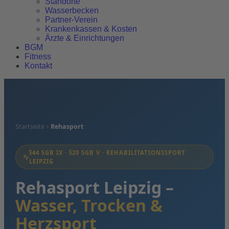
Standorte
Wasserbecken
Partner-Verein
Krankenkassen & Kosten
Ärzte & Einrichtungen
BGM
Fitness
Kontakt
Startseite
Rehasport
§44 SGB IX · §20 SGB V · REHABILITATIONSSPORT
LEIPZIG
Rehasport Leipzig –
Wasser, Trocken &
Herzsport