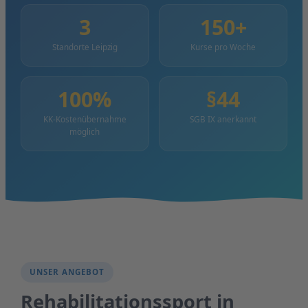
3
150+
Standorte Leipzig
Kurse pro Woche
100%
§44
KK-Kostenübernahme
SGB IX anerkannt
möglich
UNSER ANGEBOT
Rehabilitationssport in