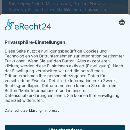
Süd, Leipzig-Südost, Markranstädt, Grünau, Plagwitz,
Schleußig, Kleinzschocher, Markkleeberg, Holzhausen,
Mölkau und Probstheida.
© GESPRO GmbH · Der Gesundheitsprofi in Leipzig
Impressum
Datenschutz
Kontakt
Standorte
Ärzte
♥
Made with
by TGS Webdesign
Home
Reha-Sport
Wassergymnastik
Herzsport
Kurse buchen
Rücken-Fit
Aqua-Fitness
Aqua-Active
Schwangerenschwimmen
Corporate Fitness
Beratung & Service
Über Uns
Standorte